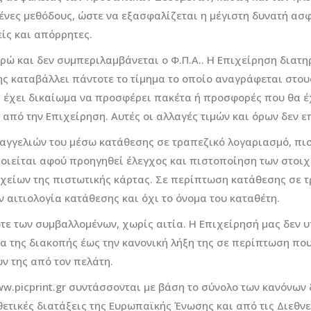
ένες μεθόδους, ώστε να εξασφαλίζεται η μέγιστη δυνατή ασφ
ίς και απόρρητες.
υρώ και δεν συμπεριλαμβάνεται ο Φ.Π.Α.. Η Επιχείρηση διατη
ς καταβάλλει πάντοτε το τίμημα το οποίο αναγράφεται στους 
 έχει δικαίωμα να προσφέρει πακέτα ή προσφορές που θα έ
από την Επιχείρηση. Αυτές οι αλλαγές τιμών και όρων δεν ε
αγγελιών του μέσω κατάθεσης σε τραπεζικό λογαριασμό, πισ
ιείται αφού προηγηθεί έλεγχος και πιστοποίηση των στοιχεί
χείων της πιστωτικής κάρτας. Σε περίπτωση κατάθεσης σε τ
 αιτιολογία κατάθεσης και όχι το όνομα του καταθέτη.
οτε των συμβαλλομένων, χωρίς αιτία. Η Επιχείρησή μας δεν
α της διακοπής έως την κανονική λήξη της σε περίπτωση που
 της από τον πελάτη.
w.picprint.gr συντάσσονται με βάση το σύνολο των κανόνων 
οθετικές διατάξεις της Ευρωπαϊκής Ένωσης και από τις Διεθν