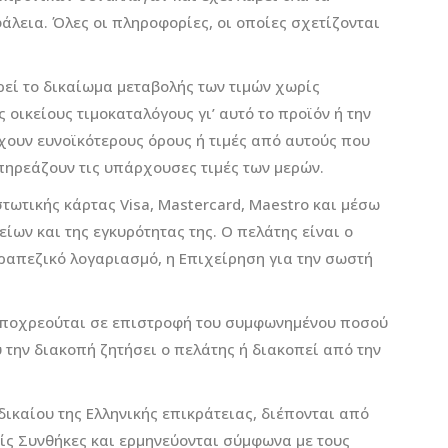
άλεια. Όλες οι πληροφορίες, οι οποίες σχετίζονται
ρεί το δικαίωμα μεταβολής των τιμών χωρίς
οικείους τιμοκαταλόγους γι’ αυτό το προϊόν ή την
χουν ευνοϊκότερους όρους ή τιμές από αυτούς που
πηρεάζουν τις υπάρχουσες τιμές των μερών.
τωτικής κάρτας Visa, Mastercard, Maestro και μέσω
ων και της εγκυρότητας της. Ο πελάτης είναι ο
ραπεζικό λογαριασμό, η Επιχείρηση για την σωστή
 υποχρεούται σε επιστροφή του συμφωνημένου ποσού
 την διακοπή ζητήσει ο πελάτης ή διακοπεί από την
δικαίου της Ελληνικής επικράτειας, διέπονται από
είς Συνθήκες και ερμηνεύονται σύμφωνα με τους