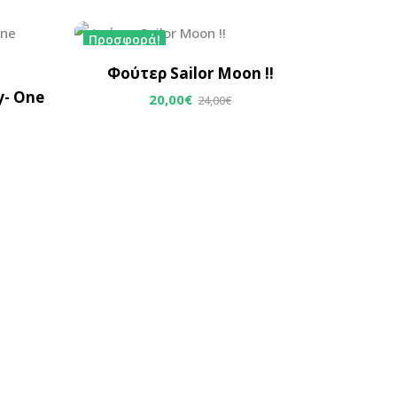
Προσφορά!
Φούτερ Sailor Moon !!
y- One
20,00
€
24,00
€