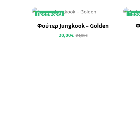
Προσφορά!
Προσ
Φούτερ Jungkook – Golden
Φ
20,00
€
24,00
€