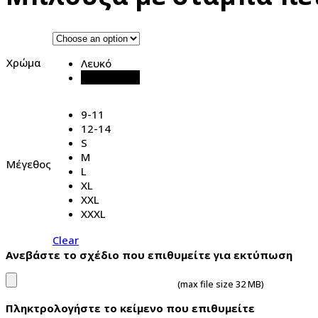
Χρώμα
Λευκό
Μαύρο
9-11
12-14
S
M
Μέγεθος
L
XL
XXL
XXXL
Clear
Ανεβάστε το σχέδιο που επιθυμείτε για εκτύπωση
(max file size 32 MB)
Πληκτρολογήστε το κείμενο που επιθυμείτε