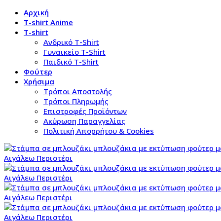
Αρχική
T-shirt Anime
T-shirt
Aνδρικό Τ-Shirt
Γυναικείο T-Shirt
Παιδικό T-Shirt
Φούτερ
Χρήσιμα
Τρόποι Αποστολής
Τρόποι Πληρωμής
Επιστροφές Προϊόντων
Ακύρωση Παραγγελίας
Πολιτική Απορρήτου & Cookies