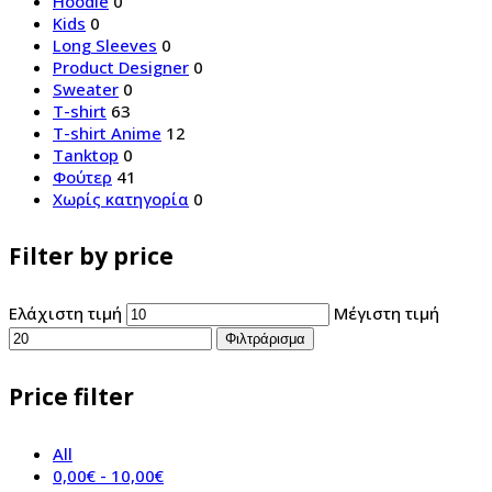
Hoodie
0
Kids
0
Long Sleeves
0
Product Designer
0
Sweater
0
T-shirt
63
T-shirt Anime
12
Tanktop
0
Φούτερ
41
Χωρίς κατηγορία
0
Filter by price
Ελάχιστη τιμή
Μέγιστη τιμή
Φιλτράρισμα
Price filter
All
0,00
€
-
10,00
€