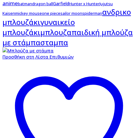
anime
Garfield
batman
dragon ball
Hunter x Hunter
Jujutsu
ανδρικο
Kaisen
mickey mouse
one piece
sailor moon
spiderman
μπλουζάκι
γυναικείο
μπλουζάκι
μπλουζα
παιδική μπλούζα
με στάμπα
σταμπα
Προσθήκη στη Λίστα Επιθυμιών