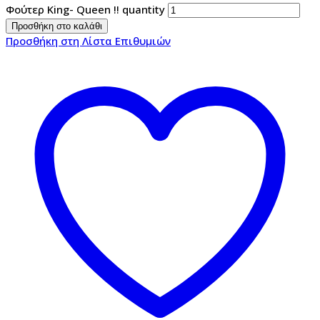
Φούτερ King- Queen !! quantity
Προσθήκη στο καλάθι
Προσθήκη στη Λίστα Επιθυμιών