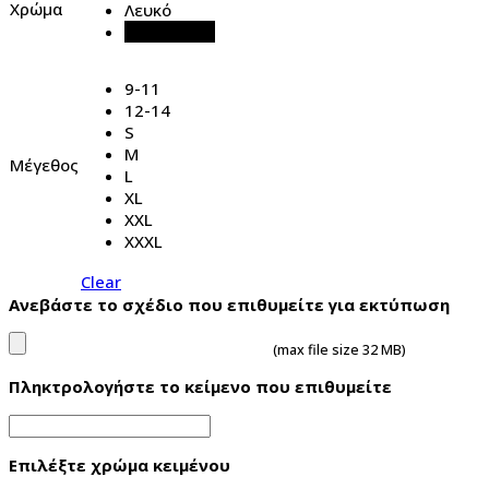
Χρώμα
Λευκό
Μαύρο
9-11
12-14
S
M
Μέγεθος
L
XL
XXL
XXXL
Clear
Ανεβάστε το σχέδιο που επιθυμείτε για εκτύπωση
(max file size 32 MB)
Πληκτρολογήστε το κείμενο που επιθυμείτε
Επιλέξτε χρώμα κειμένου