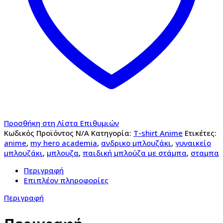
Προσθήκη στη Λίστα Επιθυμιών
Κωδικός Προϊόντος
N/A
Κατηγορία:
T-shirt Anime
Ετικέτες:
anime
,
my hero academia
,
ανδρικο μπλουζάκι
,
γυναικείο
μπλουζάκι
,
μπλουζα
,
παιδική μπλούζα με στάμπα
,
σταμπα
Περιγραφή
Επιπλέον πληροφορίες
Περιγραφή