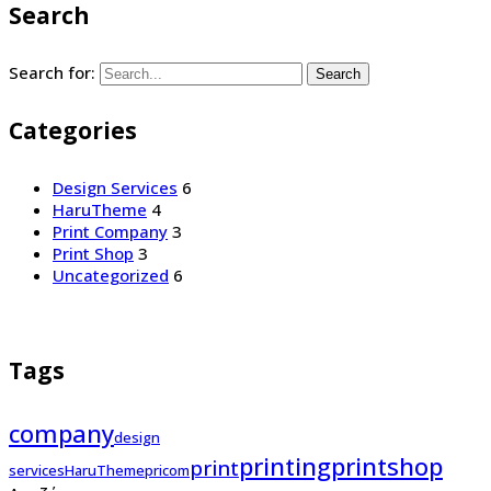
Search
Search for:
Search
Categories
Design Services
6
HaruTheme
4
Print Company
3
Print Shop
3
Uncategorized
6
Tags
company
design
printing
printshop
print
services
HaruTheme
pricom