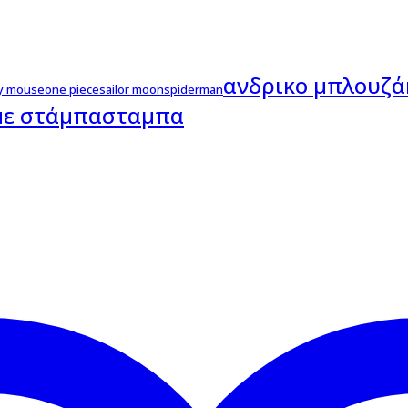
ανδρικο μπλουζά
y mouse
one piece
sailor moon
spiderman
με στάμπα
σταμπα