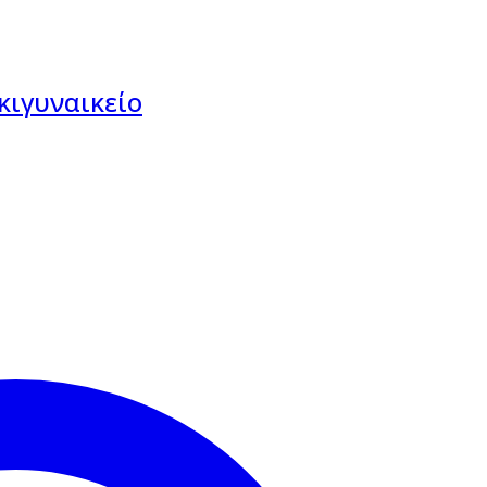
κι
γυναικείο