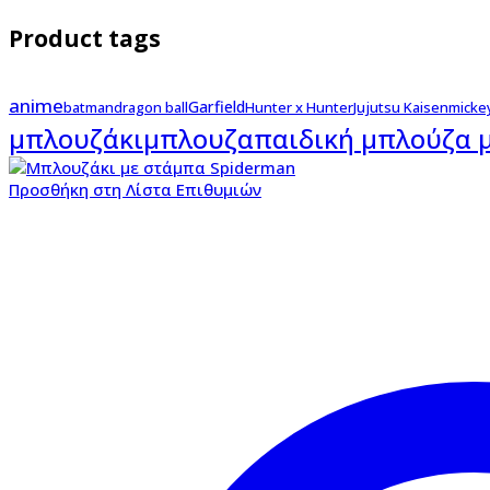
Product tags
anime
Garfield
batman
dragon ball
Hunter x Hunter
Jujutsu Kaisen
micke
μπλουζάκι
μπλουζα
παιδική μπλούζα 
Προσθήκη στη Λίστα Επιθυμιών